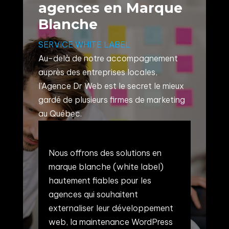
agences en Marque
Blanche
SERVICE WHITE LABEL
Au-delà de notre accompagnement
auprès des entreprises locales,
l'Agence Dr Web est le secret le mieux
gardé de plusieurs firmes de marketing
au Québec.
Nous offrons des solutions en
marque blanche (white label)
hautement fiables pour les
agences qui souhaitent
externaliser leur développement
web, la maintenance WordPress