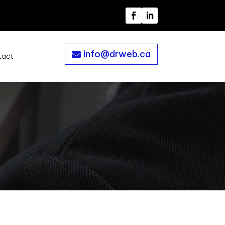
info@drweb.ca
tact