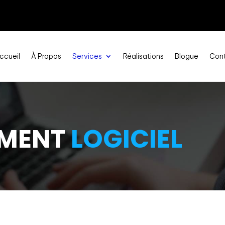
ccueil
À Propos
Services
Réalisations
Blogue
Con
EMENT
LOGICIEL