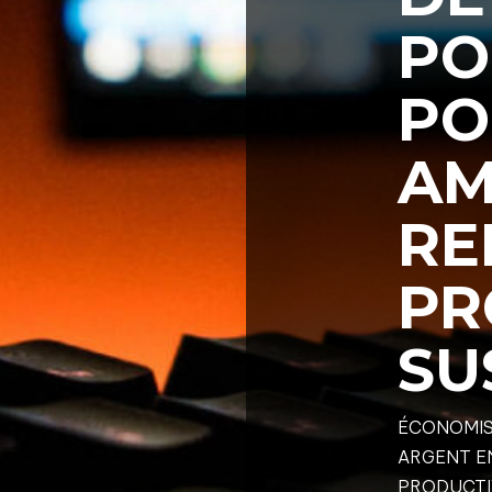
PO
PO
AM
RE
PR
SU
ÉCONOMIS
ARGENT E
PRODUCTI