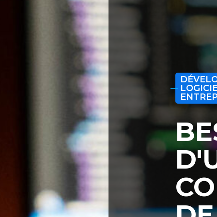
DÉVEL
LOGICI
ENTREP
BE
D'
CO
DE