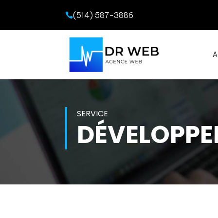
(514) 587-3886

A
SERVICE
DÉVELOPP