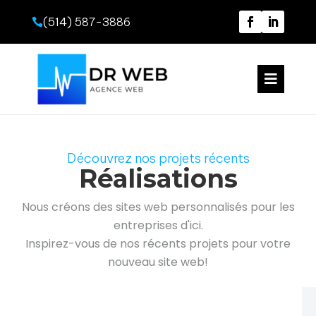
(514) 587-3886


Découvrez nos
projets récents
Réalisations
Nous créons des sites web personnalisés pour les
entreprises d'ici.
Inspirez-vous de nos récents projets pour votre
nouveau site web!