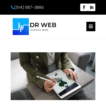
(514) 587-3886

